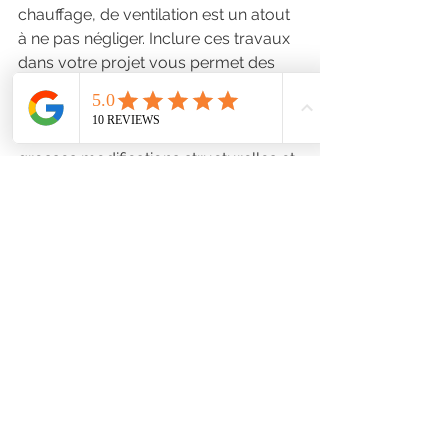
chauffage, de ventilation est un atout 
à ne pas négliger. Inclure ces travaux 
dans votre projet vous permet des 
économies sur le long terme et une 
plus grande facilité d’exécution. Il est 
toujours préférable d’œuvrer aux 
grosses modifications structurelles et 
fonctionnelles en amont de la mise en 
forme esthétique plutôt que de 
devoir défaire et refaire une partie de 
son aménagement consécutivement 
à la mise en place d’une bonne 
isolation ou de nouvelles fenêtres.
Rénover l’intérieur de votre habitat 
occitan c’est bien, le faire avec un 
décorateur d’intérieur c’est mieux ! 