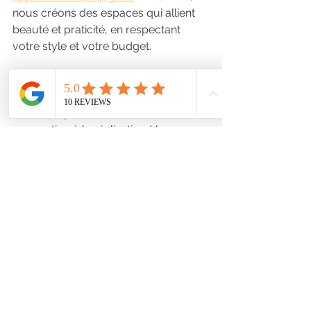
nous créons des espaces qui allient 
beauté et praticité, en respectant 
votre style et votre budget.
Chaque projet est unique. C’est 
pourquoi nous proposons un 
accompagnement sur mesure, de la 
conception à la réalisation. Vous 
bénéficiez d’un suivi personnalisé et 
de conseils d’experts pour faire de 
votre appartement un lieu où il fait 
bon vivre.
N’attendez plus pour transformer 
votre intérieur. Contactez-nous et 
donnons vie à vos envies !